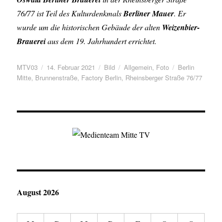
76/77 ist Teil des Kulturdenkmals
Berliner Mauer
. Er
wurde um die historischen Gebäude der alten
Weizenbier-
Brauerei
aus dem 19. Jahrhundert errichtet.
Autor
MTV03
Veröffentlicht
14. Februar 2021
Format
Bild
Kategorien
Allgemein
,
Foto
Schlagwörter
Berlin
Mitte
,
Brunnenstraße
am
,
Factory Berlin
,
Rheinsberger Straße 76/77
August 2026