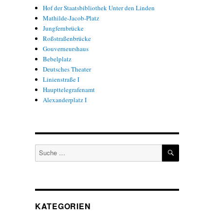
Hof der Staatsbibliothek Unter den Linden
Mathilde-Jacob-Platz
Jungfernbrücke
Roßstraßenbrücke
Gouverneurshaus
Bebelplatz
Deutsches Theater
Linienstraße I
Haupttelegrafenamt
Alexanderplatz I
SUCHE
Suche
nach:
KATEGORIEN