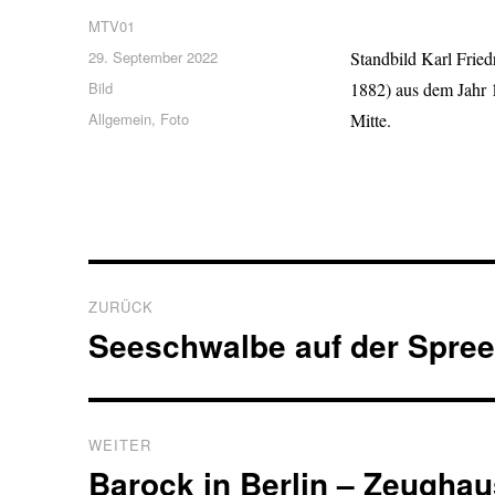
Autor
MTV01
Veröffentlicht
29. September 2022
Standbild Karl Fried
am
Format
Bild
1882) aus dem Jahr 1
Kategorien
Allgemein
,
Foto
Mitte.
Beitragsnavigation
ZURÜCK
Seeschwalbe auf der Spre
Vorheriger
Beitrag:
WEITER
Barock in Berlin – Zeugha
Nächster